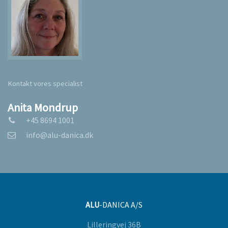
Kontakt vores specialist
Anita Mondrup
+45 8694 1001
info@alu-danica.dk
ALU
-DANICA A/S
Lilleringvej 36B