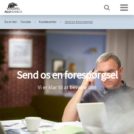
Du er her:
Forside
Kundecenter
Send en forespørgsel
Send os en forespørgsel
Vi er klar til at besvare den