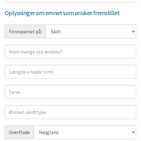
mail
Oplysninger om emnet som ønskes fremstillet
Forespørsel
Forespørsel på:
på:
Antal
emner
Størrelse
Farver
Skrifttype
Forespørsel
Overflade
på