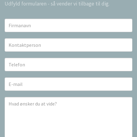
Udfyld formularen - så vender vi tilbage til dig.
Firmanavn
Kontaktperson
Telefon
E-
mail
Hvad
ønsker
du
at
vide?