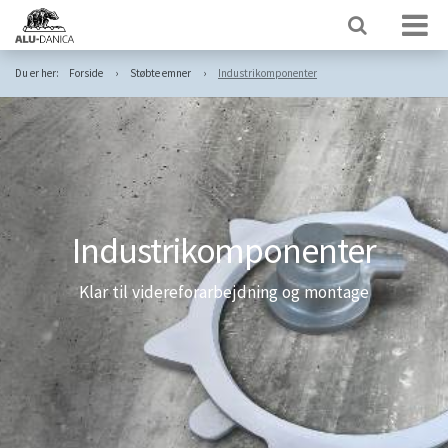
Du er her:
Forside
Støbte emner
Industrikomponenter
Industrikomponenter
Klar til videreforarbejdning og montage